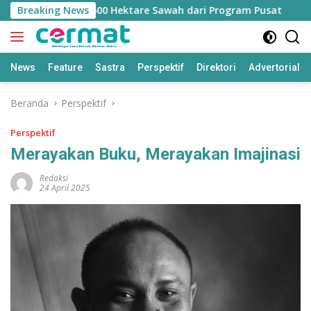
Langsung
an Jatah 7.500 Hektare Sawah dari Program Pusat
Breaking News
Bapp
ke
konten
News
Feature
Sastra
Perspektif
Direktori
Advertorial
Beranda
Perspektif
Perspektif
Merayakan Buku, Merayakan Imajinasi
Redaksi
24 April 2025