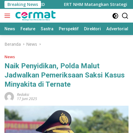
Langsung
 Kehormatan DPRD
Breaking News
ERT NHM Matangkan Strategi Hadapi 
ke
konten
News
Feature
Sastra
Perspektif
Direktori
Advertorial
Beranda
News
News
Naik Penyidikan, Polda Malut
Jadwalkan Pemeriksaan Saksi Kasus
Minyakita di Ternate
Redaksi
17 Juni 2025