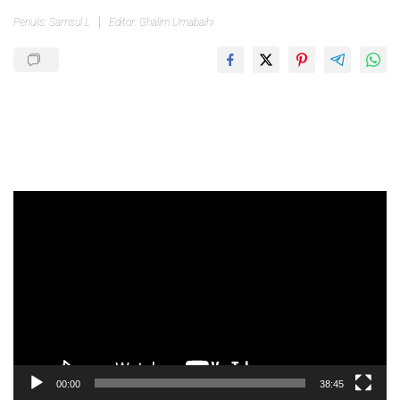
Penulis: Samsul L
Editor: Ghalim Umabaihi
Pemutar
Video
00:00
38:45