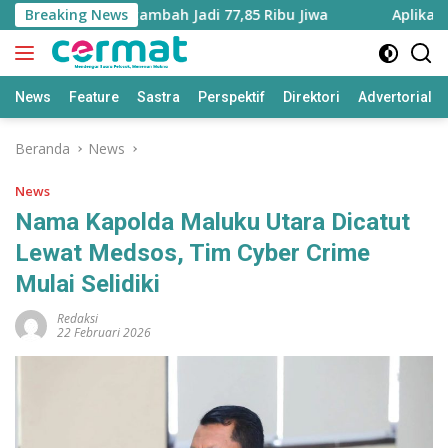
Langsung
uku Utara Bertambah Jadi 77,85 Ribu Jiwa
Breaking News
Aplikasi ‘Ter
ke
konten
News
Feature
Sastra
Perspektif
Direktori
Advertorial
Beranda
News
News
Nama Kapolda Maluku Utara Dicatut
Lewat Medsos, Tim Cyber Crime
Mulai Selidiki
Redaksi
22 Februari 2026