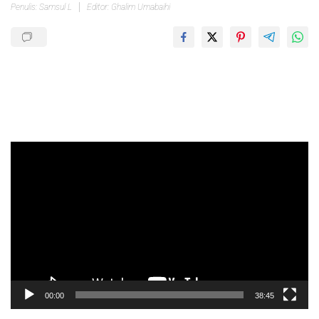
Penulis: Samsul L
Editor: Ghalim Umabaihi
Pemutar
Video
00:00
38:45