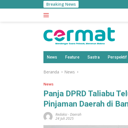
Langsung
Breaking News
ke
konten
News
Feature
Sastra
Perspektif
Beranda
News
News
Panja DPRD Taliabu Te
Pinjaman Daerah di Ba
Redaksi
-
Daerah
24 Juli 2025