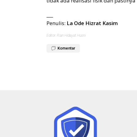
tidak ada realisasi fisik dan pastin
___
Penulis:
La Ode Hizrat Kasim
Editor: Rian Hidayat Husni
Komentar