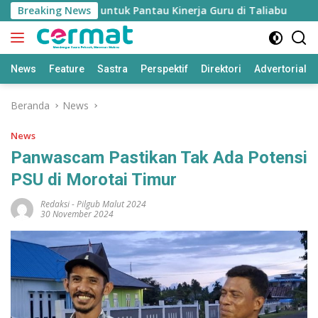
Langsung
dikan’ Disiapkan untuk Pantau Kinerja Guru di Taliabu
Breaking News
D
ke
konten
News
Feature
Sastra
Perspektif
Direktori
Advertorial
Beranda
News
News
Panwascam Pastikan Tak Ada Potensi
PSU di Morotai Timur
Redaksi
-
Pilgub Malut 2024
30 November 2024