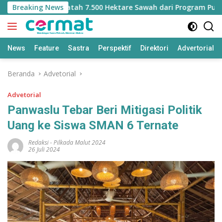
Langsung
t Kehilangan Jatah 7.500 Hektare Sawah dari Program Pusat
Breaking News
ke
konten
News
Feature
Sastra
Perspektif
Direktori
Advertorial
Beranda
Advetorial
Advetorial
Panwaslu Tebar Beri Mitigasi Politik
Uang ke Siswa SMAN 6 Ternate
Redaksi
-
Pilkada Malut 2024
26 Juli 2024