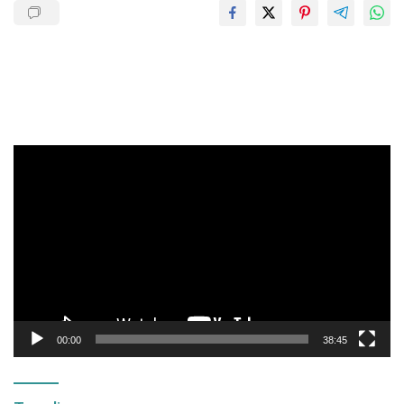
Pemutar
Video
00:00
38:45