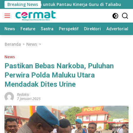
Langsung
dikan’ Disiapkan untuk Pantau Kinerja Guru di Taliabu
Breaking News
D
ke
konten
News
Feature
Sastra
Perspektif
Direktori
Advertorial
Beranda
News
News
Pastikan Bebas Narkoba, Puluhan
Perwira Polda Maluku Utara
Mendadak Dites Urine
Redaksi
7 Januari 2025