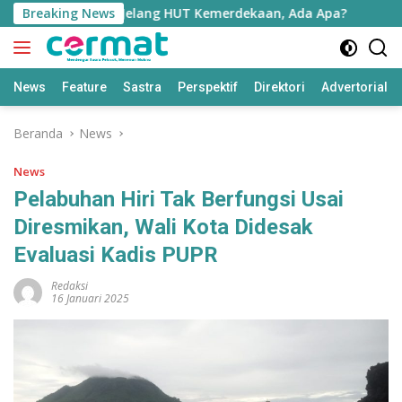
Langsung
 Pulau Morotai Jelang HUT Kemerdekaan, Ada Apa?
Breaking News
Ekono
ke
konten
News
Feature
Sastra
Perspektif
Direktori
Advertorial
Beranda
News
News
Pelabuhan Hiri Tak Berfungsi Usai
Diresmikan, Wali Kota Didesak
Evaluasi Kadis PUPR
Redaksi
16 Januari 2025