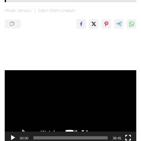
Penulis: Samsul L
Editor: Ghalim Umabaihi
Pemutar
Video
00:00
38:45