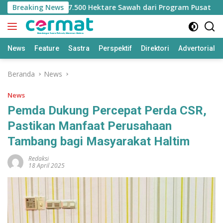
Langsung
ilangan Jatah 7.500 Hektare Sawah dari Program Pusat
Breaking News
ke
konten
News
Feature
Sastra
Perspektif
Direktori
Advertorial
Beranda
News
News
Pemda Dukung Percepat Perda CSR,
Pastikan Manfaat Perusahaan
Tambang bagi Masyarakat Haltim
Redaksi
18 April 2025