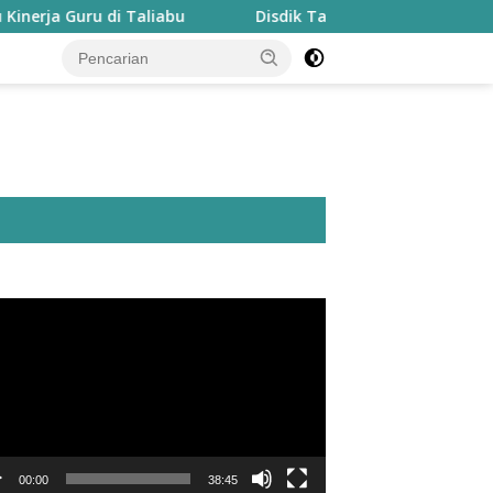
i Taliabu
Disdik Taliabu Gagas Hari Belajar Guru, Bah
utar
o
00:00
38:45