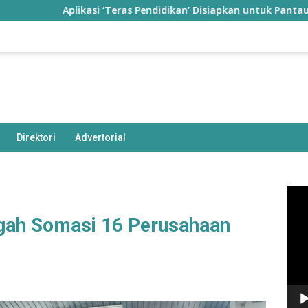
plikasi ‘Teras Pendidikan’ Disiapkan untuk Pantau Kinerja Guru d
Direktori
Advertorial
Pem
Vide
ah Somasi 16 Perusahaan