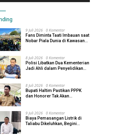
nding
9 Juli 2026
0 Komentar
Fans Diminta Taati Imbauan saat
Nobar Piala Dunia di Kawasan
Benteng Oranje
8 Juli 2026
0 Komentar
Polisi Libatkan Dua Kementerian
Jadi Ahli dalam Penyelidikan
Kapal Pengangkut Ore Nikel
Tenggelam di Halteng
8 Juli 2026
0 Komentar
Bupati Haltim Pastikan PPPK
dan Honorer Tak Akan
Dirumahkan, Pemda Siapkan
Skema Alternatif
9 Juli 2026
0 Komentar
Biaya Pemasangan Listrik di
Taliabu Dikeluhkan, Begini
Respons PLN