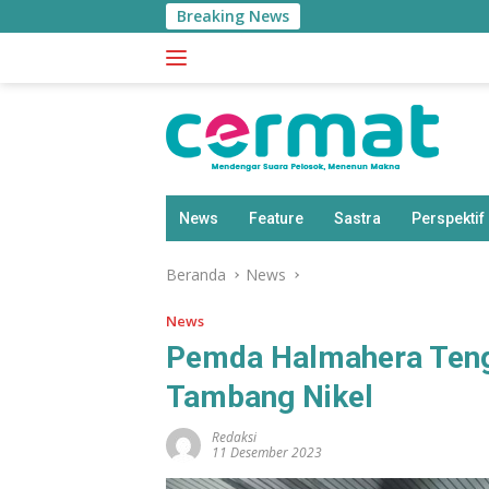
Langsung
Breaking News
A
ke
konten
News
Feature
Sastra
Perspektif
Beranda
News
News
Pemda Halmahera Teng
Tambang Nikel
Redaksi
11 Desember 2023