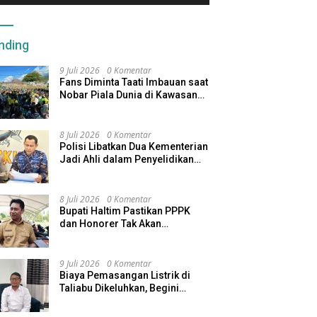
nding
9 Juli 2026
0 Komentar
Fans Diminta Taati Imbauan saat
Nobar Piala Dunia di Kawasan
Benteng Oranje
8 Juli 2026
0 Komentar
Polisi Libatkan Dua Kementerian
Jadi Ahli dalam Penyelidikan
Kapal Pengangkut Ore Nikel
Tenggelam di Halteng
8 Juli 2026
0 Komentar
Bupati Haltim Pastikan PPPK
dan Honorer Tak Akan
Dirumahkan, Pemda Siapkan
Skema Alternatif
9 Juli 2026
0 Komentar
Biaya Pemasangan Listrik di
Taliabu Dikeluhkan, Begini
Respons PLN