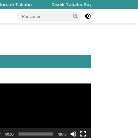
liabu
Disdik Taliabu Gagas Hari Belajar Guru, Bahasa 
utar
o
00:00
38:45