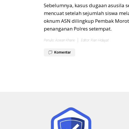
Sebelumnya, kasus dugaan asusila se
mencuat setelah sejumlah siswa me
oknum ASN dilingkup Pembak Morota
penanganan Polres setempat.
Penulis: Aswan Kharie
Editor: Rian Hidayat
Komentar