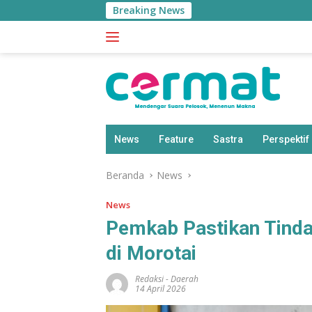
Langsung
Breaking News
Aplika
ke
konten
News
Feature
Sastra
Perspektif
Beranda
News
News
Pemkab Pastikan Tinda
di Morotai
Redaksi
-
Daerah
14 April 2026