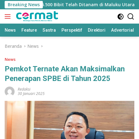
Langsung
asi Mangrove, 36.500 Bibit Telah Ditanam di Maluku Utara
Breaking News
ke
konten
News
Feature
Sastra
Perspektif
Direktori
Advertorial
Beranda
News
News
Pemkot Ternate Akan Maksimalkan
Penerapan SPBE di Tahun 2025
Redaksi
30 Januari 2025