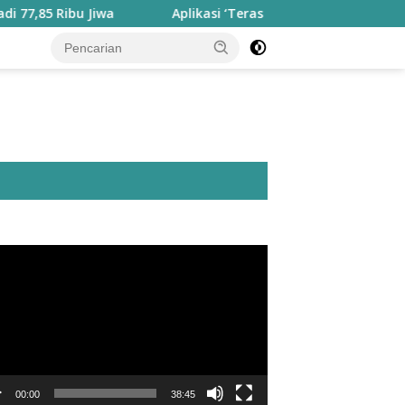
u Jiwa
Aplikasi ‘Teras Pendidikan’ Disiapkan untuk Pan
utar
o
00:00
38:45