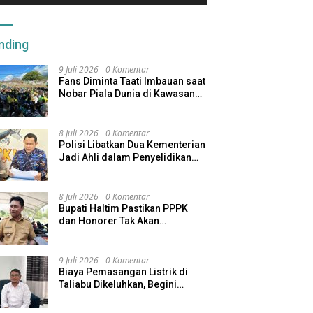
nding
9 Juli 2026
0 Komentar
Fans Diminta Taati Imbauan saat
Nobar Piala Dunia di Kawasan
Benteng Oranje
8 Juli 2026
0 Komentar
Polisi Libatkan Dua Kementerian
Jadi Ahli dalam Penyelidikan
Kapal Pengangkut Ore Nikel
Tenggelam di Halteng
8 Juli 2026
0 Komentar
Bupati Haltim Pastikan PPPK
dan Honorer Tak Akan
Dirumahkan, Pemda Siapkan
Skema Alternatif
9 Juli 2026
0 Komentar
Biaya Pemasangan Listrik di
Taliabu Dikeluhkan, Begini
Respons PLN