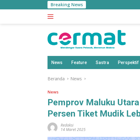
Langsung
Breaking News
ke
konten
News
Feature
Sastra
Perspektif
Beranda
News
News
Pemprov Maluku Utara 
Persen Tiket Mudik Leb
Redaksi
14 Maret 2025