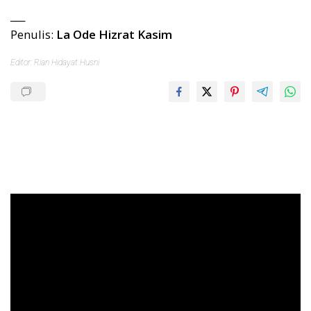
___
Penulis:
La Ode Hizrat Kasim
Editor: Rian Hidayat Husni
Pemutar
Video