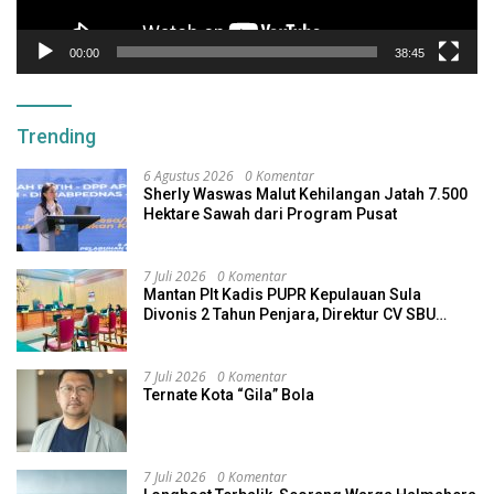
00:00
38:45
Trending
6 Agustus 2026
0 Komentar
Sherly Waswas Malut Kehilangan Jatah 7.500
Hektare Sawah dari Program Pusat
7 Juli 2026
0 Komentar
Mantan Plt Kadis PUPR Kepulauan Sula
Divonis 2 Tahun Penjara, Direktur CV SBU
Dihukum 4 Tahun
7 Juli 2026
0 Komentar
Ternate Kota “Gila” Bola
7 Juli 2026
0 Komentar