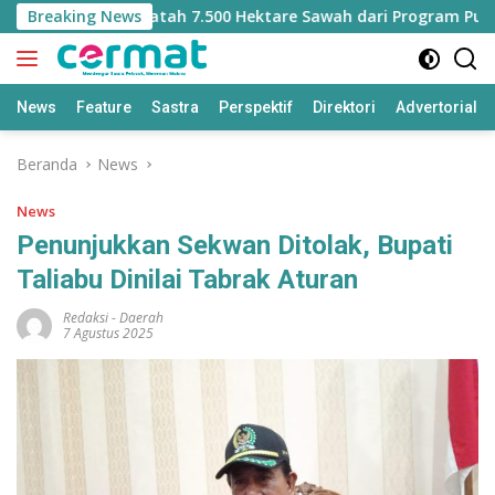
Langsung
t Kehilangan Jatah 7.500 Hektare Sawah dari Program Pusat
Breaking News
ke
konten
News
Feature
Sastra
Perspektif
Direktori
Advertorial
Beranda
News
News
Penunjukkan Sekwan Ditolak, Bupati
Taliabu Dinilai Tabrak Aturan
Redaksi
-
Daerah
7 Agustus 2025