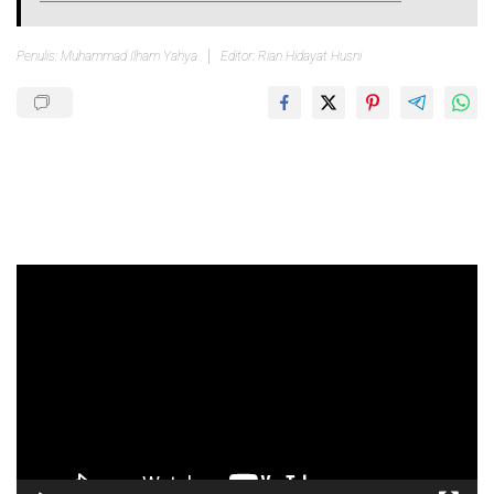
Penulis: Muhammad Ilham Yahya
Editor: Rian Hidayat Husni
Pemutar
Video