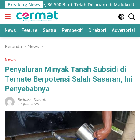
Langsung
ilitasi Mangrove, 36.500 Bibit Telah Ditanam di Maluku Utara
Breaking News
ke
konten
News
Feature
Sastra
Perspektif
Direktori
Advertorial
Beranda
News
News
Penyaluran Minyak Tanah Subsidi di
Ternate Berpotensi Salah Sasaran, Ini
Penyebabnya
Redaksi
-
Daerah
11 Juni 2025