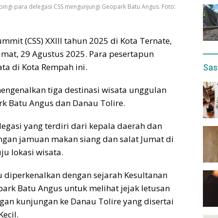
ingi para delegasi CSS mengunjungi Geopark Batu Angus. Foto:
ummit (CSS) XXIII tahun 2025 di Kota Ternate,
umat, 29 Agustus 2025. Para pesertapun
ta di Kota Rempah ini.
Sas
engenalkan tiga destinasi wisata unggulan
rk Batu Angus dan Danau Tolire.
gasi yang terdiri dari kepala daerah dan
ngan jamuan makan siang dan salat Jumat di
u lokasi wisata.
u diperkenalkan dengan sejarah Kesultanan
park Batu Angus untuk melihat jejak letusan
an kunjungan ke Danau Tolire yang disertai
ecil.