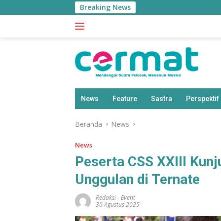
Langsung
Breaking News
ke
konten
News
Feature
Sastra
Perspektif
Beranda
News
News
Peserta CSS XXIII Kunj
Unggulan di Ternate
Redaksi
-
Event
30 Agustus 2025