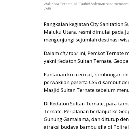
Wali Kota Ternate, M. Tauhid Soleman saat mendamp
Ewin
Rangkaian kegiatan City Sanitation S
Maluku Utara, resmi dimulai pada J
mengunjungi sejumlah destinasi wisa
Dalam
city tour
ini, Pemkot Ternate m
yakni Kedaton Sultan Ternate, Geopa
Pantauan kru cermat, rombongan dele
perwakilan peserta CSS disambut de
Masjid Sultan Ternate sebelum menuj
Di Kedaton Sultan Ternate, para tam
Ternate. Perjalanan berlanjut ke Geo
Gunung Gamalama, dan ditutup deng
atraksi budaya bambu gila di Tolire K