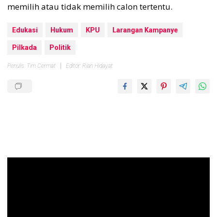
memilih atau tidak memilih calon tertentu.
Edukasi
Hukum
KPU
Larangan Kampanye
Pilkada
Politik
Penulis: Tim Cermat
Editor: Rian Hidayat
Pemutar
Video