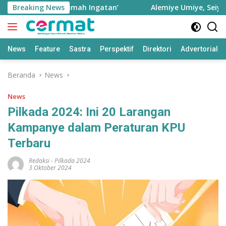
Langsung
e sebagai ‘Rumah Ingatan’
Breaking News
Alemiye Umiye, Seiyanyie 
ke
konten
News
Feature
Sastra
Perspektif
Direktori
Advertorial
Beranda
News
News
Pilkada 2024: Ini 20 Larangan
Kampanye dalam Peraturan KPU
Terbaru
Redaksi
-
Pilkada 2024
3 Oktober 2024