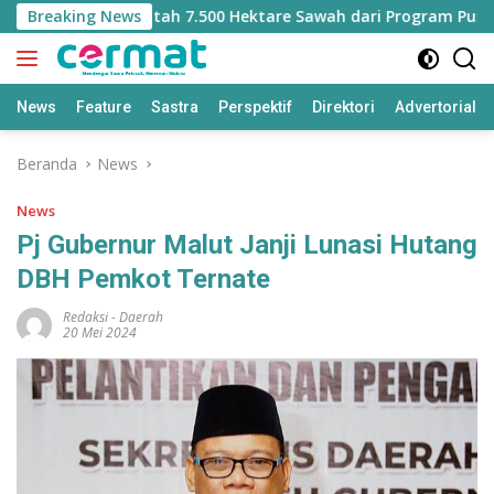
Langsung
t Kehilangan Jatah 7.500 Hektare Sawah dari Program Pusat
Breaking News
ke
konten
News
Feature
Sastra
Perspektif
Direktori
Advertorial
Beranda
News
News
Pj Gubernur Malut Janji Lunasi Hutang
DBH Pemkot Ternate
Redaksi
-
Daerah
20 Mei 2024