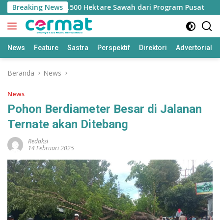
Langsung
ilangan Jatah 7.500 Hektare Sawah dari Program Pusat
Breaking News
ke
konten
News
Feature
Sastra
Perspektif
Direktori
Advertorial
Beranda
News
News
Pohon Berdiameter Besar di Jalanan
Ternate akan Ditebang
Redaksi
14 Februari 2025