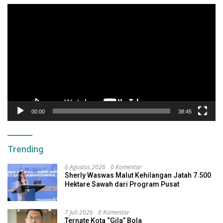
Pemutar
Video
00:00
38:45
Trending
6 Agustus 2026
0 Komentar
Sherly Waswas Malut Kehilangan Jatah 7.500
Hektare Sawah dari Program Pusat
7 Juli 2026
0 Komentar
Ternate Kota “Gila” Bola