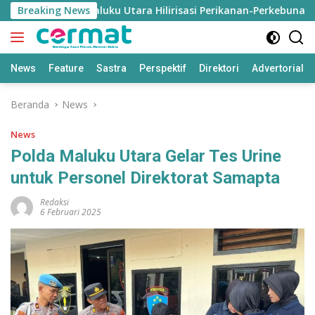
Langsung
ong KDKMP Maluku Utara Hilirisasi Perikanan-Perkebunan
Breaking News
ke
konten
News
Feature
Sastra
Perspektif
Direktori
Advertorial
Beranda
News
News
Polda Maluku Utara Gelar Tes Urine
untuk Personel Direktorat Samapta
Redaksi
6 Februari 2025