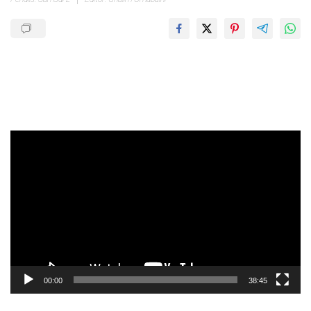
Pemutar
Video
00:00
38:45