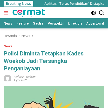
Langsung
5 Ribu Jiwa
Breaking News
Aplikasi ‘Teras Pendidikan’ Disiapkan untuk
ke
konten
News
Feature
Sastra
Perspektif
Direktori
Advertorial
Beranda
News
News
Polisi Diminta Tetapkan Kades
Woekob Jadi Tersangka
Penganiayaan
Redaksi
-
Hukrim
1 Juli 2026