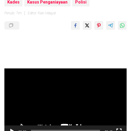
Kades
Kasus Penganiayaan
Polisi
Penulis: Tim
Editor: Rian Hdiayat
Pemutar
Video