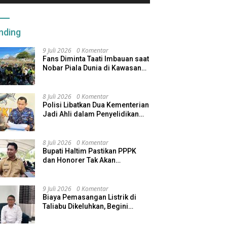
nding
9 Juli 2026
0 Komentar
Fans Diminta Taati Imbauan saat
Nobar Piala Dunia di Kawasan
Benteng Oranje
8 Juli 2026
0 Komentar
Polisi Libatkan Dua Kementerian
Jadi Ahli dalam Penyelidikan
Kapal Pengangkut Ore Nikel
Tenggelam di Halteng
8 Juli 2026
0 Komentar
Bupati Haltim Pastikan PPPK
dan Honorer Tak Akan
Dirumahkan, Pemda Siapkan
Skema Alternatif
9 Juli 2026
0 Komentar
Biaya Pemasangan Listrik di
Taliabu Dikeluhkan, Begini
Respons PLN