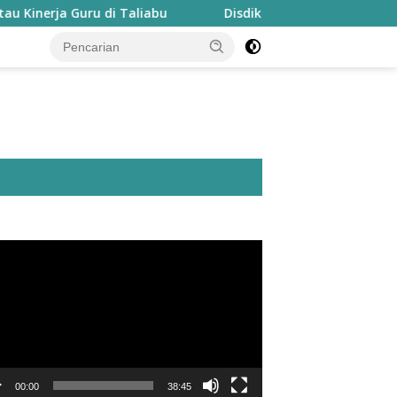
 Guru di Taliabu
Disdik Taliabu Gagas Hari Belajar Gur
utar
o
00:00
38:45