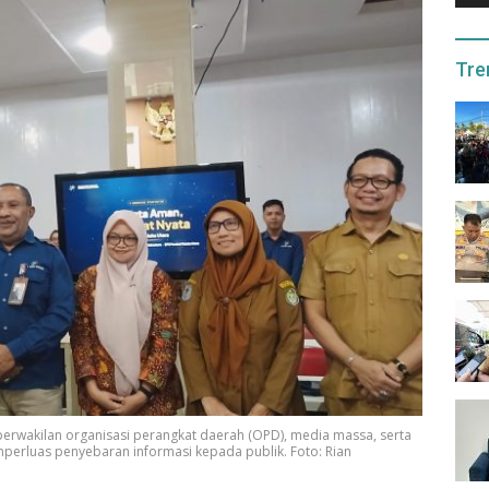
Tre
perwakilan organisasi perangkat daerah (OPD), media massa, serta
perluas penyebaran informasi kepada publik. Foto: Rian