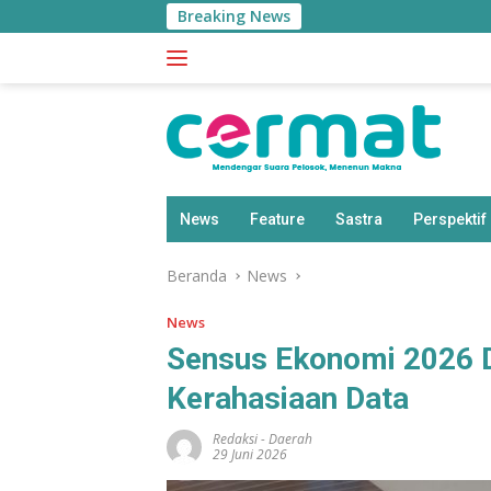
Langsung
Breaking News
ke
konten
News
Feature
Sastra
Perspektif
Beranda
News
News
Sensus Ekonomi 2026 D
Kerahasiaan Data
Redaksi
-
Daerah
29 Juni 2026