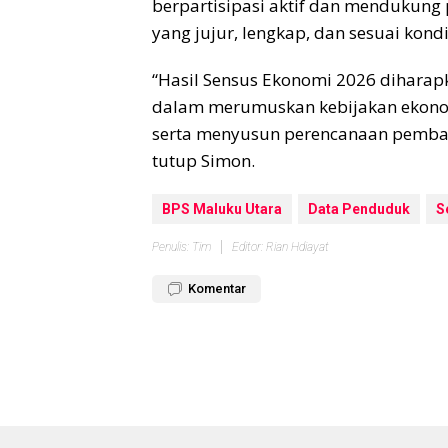
berpartisipasi aktif dan mendukun
yang jujur, lengkap, dan sesuai kond
“Hasil Sensus Ekonomi 2026 diharap
dalam merumuskan kebijakan ekon
serta menyusun perencanaan pembang
tutup Simon.
BPS Maluku Utara
Data Penduduk
S
Penulis: Tim
Editor: Rian Hdiayat
Komentar