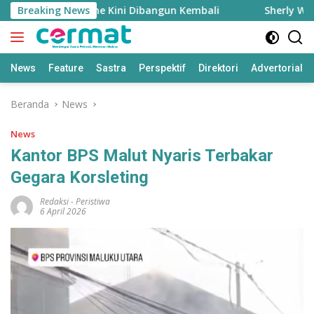
Langsung
l Fasyah Takome Kini Dibangun Kembali
Breaking News
Sherly Waswas 
ke
konten
News
Feature
Sastra
Perspektif
Direktori
Advertorial
Beranda
News
News
Kantor BPS Malut Nyaris Terbakar
Gegara Korsleting
Redaksi
-
Peristiwa
6 April 2026