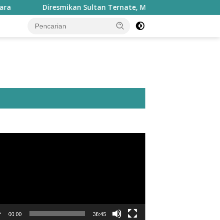
Diresmikan Sultan Ternate, Masjid Nurul Fasyah Takome Ki
utar
o
00:00
38:45