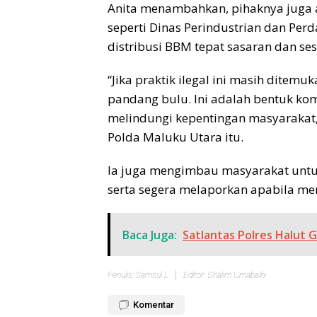
Anita menambahkan, pihaknya juga ak
seperti Dinas Perindustrian dan Pe
distribusi BBM tepat sasaran dan se
“Jika praktik ilegal ini masih ditem
pandang bulu. Ini adalah bentuk ko
melindungi kepentingan masyarakat,
Polda Maluku Utara itu.
Ia juga mengimbau masyarakat untu
serta segera melaporkan apabila m
Baca Juga:
Satlantas Polres Halut 
Penulis: Samsul L
Editor: Ghalim Umabaihi
Komentar