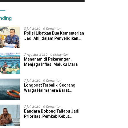
nding
8 Juli 2026
0 Komentar
Polisi Libatkan Dua Kementerian
Jadi Ahli dalam Penyelidikan
Kapal Pengangkut Ore Nikel
Tenggelam di Halteng
7 Agustus 2026
0 Komentar
Menanam di Pekarangan,
Menjaga Inflasi Maluku Utara
7 Juli 2026
0 Komentar
Longboat Terbalik, Seorang
Warga Halmahera Barat
Dilaporkan Hilang
7 Juli 2026
0 Komentar
Bandara Bobong Taliabu Jadi
Prioritas, Pemkab Kebut
Pembebasan Lahan