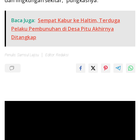
dan lingkungan sekitar,” pungkasnya.
Baca Juga:
Sempat Kabur ke Haltim, Terduga
Pelaku Pembunuhan di Desa Pitu Akhirnya
Ditangkap
Penulis: Samsul Laijou
Editor: Redaksi
Pemutar
Video