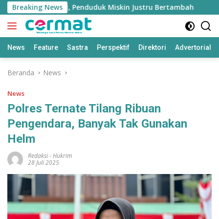
Langsung
Tumbuh Tinggi, Penduduk Miskin Justru Bertambah
Breaking News
Fah
ke
konten
News
Feature
Sastra
Perspektif
Direktori
Advertorial
Beranda
News
News
Polres Ternate Tilang Ribuan
Pengendara, Banyak Tak Gunakan
Helm
Redaksi
-
Hukrim
28 Juli 2025