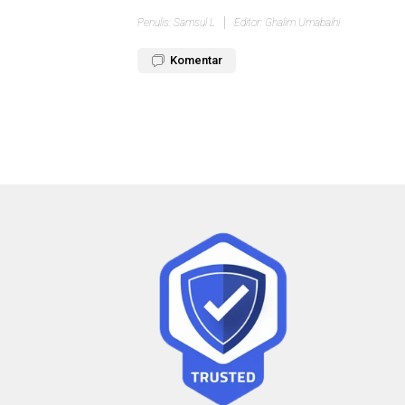
Penulis: Samsul L
Editor: Ghalim Umabaihi
Komentar