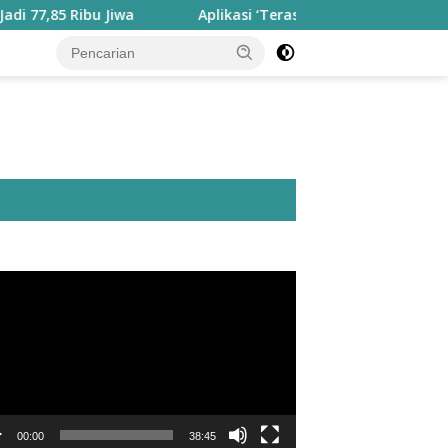
Ribu Jiwa
Aplikasi ‘Teras Pendidikan’ Disiapkan untuk P
utar
o
00:00
38:45