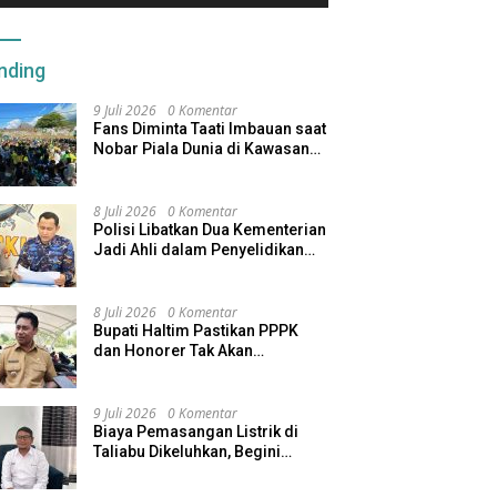
nding
9 Juli 2026
0 Komentar
Fans Diminta Taati Imbauan saat
Nobar Piala Dunia di Kawasan
Benteng Oranje
8 Juli 2026
0 Komentar
Polisi Libatkan Dua Kementerian
Jadi Ahli dalam Penyelidikan
Kapal Pengangkut Ore Nikel
Tenggelam di Halteng
8 Juli 2026
0 Komentar
Bupati Haltim Pastikan PPPK
dan Honorer Tak Akan
Dirumahkan, Pemda Siapkan
Skema Alternatif
9 Juli 2026
0 Komentar
Biaya Pemasangan Listrik di
Taliabu Dikeluhkan, Begini
Respons PLN