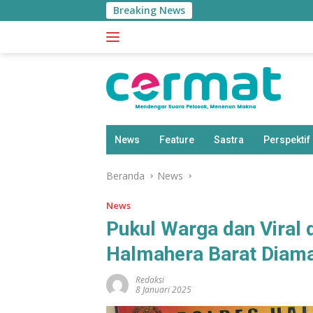
Langsung
Breaking News
ke
konten
News
Feature
Sastra
Perspektif
Beranda
News
News
Pukul Warga dan Viral 
Halmahera Barat Diama
Redaksi
8 Januari 2025