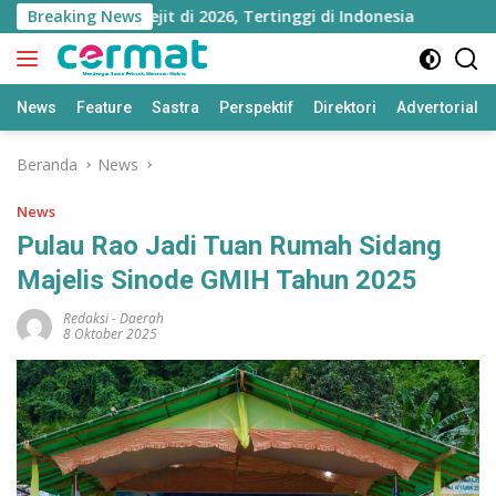
Langsung
 Utara Melejit di 2026, Tertinggi di Indonesia
Breaking News
Ningsi
ke
konten
News
Feature
Sastra
Perspektif
Direktori
Advertorial
Beranda
News
News
Pulau Rao Jadi Tuan Rumah Sidang
Majelis Sinode GMIH Tahun 2025
Redaksi
-
Daerah
8 Oktober 2025