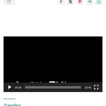
Pemutar
Video
00:00
38:45
Trending