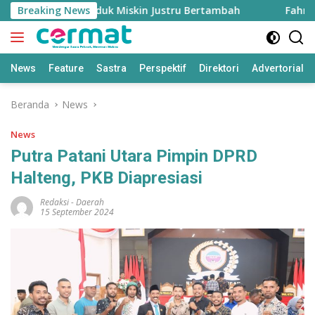
Langsung
inggi, Penduduk Miskin Justru Bertambah
Breaking News
Fahreza Og
ke
konten
News
Feature
Sastra
Perspektif
Direktori
Advertorial
Beranda
News
News
Putra Patani Utara Pimpin DPRD
Halteng, PKB Diapresiasi
Redaksi
-
Daerah
15 September 2024