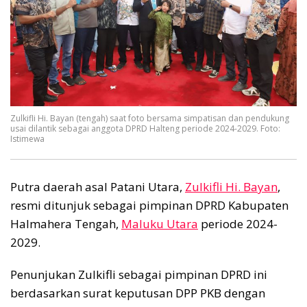
Zulkifli Hi. Bayan (tengah) saat foto bersama simpatisan dan pendukung
usai dilantik sebagai anggota DPRD Halteng periode 2024-2029. Foto:
Istimewa
Putra daerah asal Patani Utara,
Zulkifli Hi. Bayan
,
resmi ditunjuk sebagai pimpinan DPRD Kabupaten
Halmahera Tengah,
Maluku Utara
periode 2024-
2029.
Penunjukan Zulkifli sebagai pimpinan DPRD ini
berdasarkan surat keputusan DPP PKB dengan