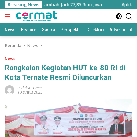
Langsung
uku Utara Bertambah Jadi 77,85 Ribu Jiwa
Breaking News
Aplikasi ‘Te
ke
konten
News
Feature
Sastra
Perspektif
Direktori
Advertorial
Beranda
News
News
Rangkaian Kegiatan HUT ke-80 RI di
Kota Ternate Resmi Diluncurkan
Redaksi
-
Event
1 Agustus 2025