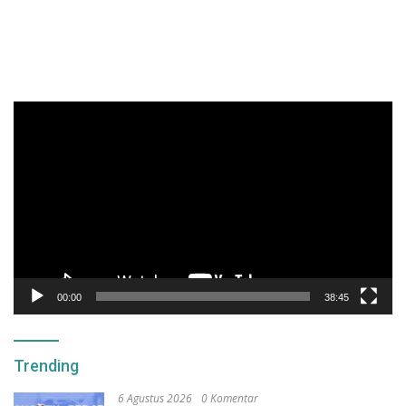
Pemutar
Video
00:00
38:45
Trending
6 Agustus 2026
0 Komentar