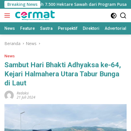
Langsung
ehilangan Jatah 7.500 Hektare Sawah dari Program Pusat
Breaking News
ke
konten
News
Feature
Sastra
Perspektif
Direktori
Advertorial
Beranda
News
News
Sambut Hari Bhakti Adhyaksa ke-64,
Kejari Halmahera Utara Tabur Bunga
di Laut
Redaksi
21 Juli 2024