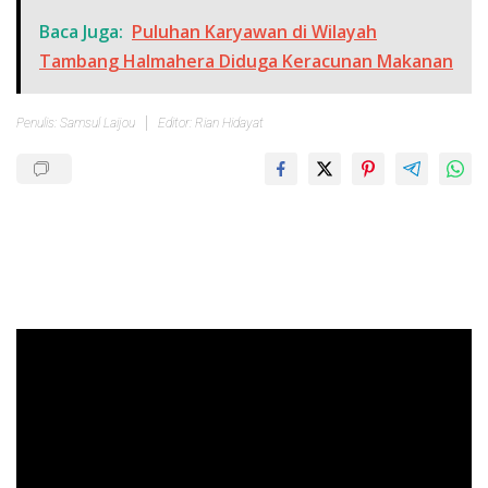
Baca Juga:
Puluhan Karyawan di Wilayah
Tambang Halmahera Diduga Keracunan Makanan
Penulis: Samsul Laijou
Editor: Rian Hidayat
Pemutar
Video