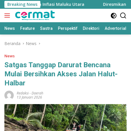
Langsung
ngan, Menjaga Inflasi Maluku Utara
Breaking News
Diresmikan Sulta
ke
konten
News
Feature
Sastra
Perspektif
Direktori
Advertorial
Beranda
News
News
Satgas Tanggap Darurat Bencana
Mulai Bersihkan Akses Jalan Halut-
Halbar
Redaksi
-
Daerah
13 Januari 2026