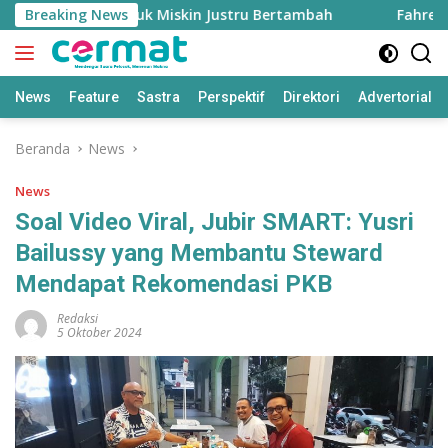
Langsung
ggi, Penduduk Miskin Justru Bertambah
Breaking News
Fahreza Ogah
ke
konten
News
Feature
Sastra
Perspektif
Direktori
Advertorial
Beranda
News
News
Soal Video Viral, Jubir SMART: Yusri
Bailussy yang Membantu Steward
Mendapat Rekomendasi PKB
Redaksi
5 Oktober 2024