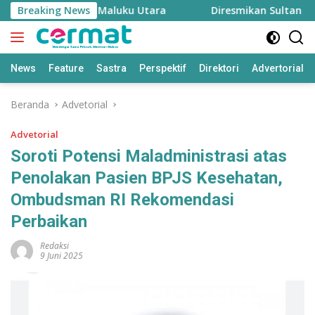
Langsung
njaga Inflasi Maluku Utara
Breaking News
Diresmikan Sultan Ternat
ke
konten
News
Feature
Sastra
Perspektif
Direktori
Advertorial
Beranda
Advetorial
Advetorial
Soroti Potensi Maladministrasi atas
Penolakan Pasien BPJS Kesehatan,
Ombudsman RI Rekomendasi
Perbaikan
Redaksi
9 Juni 2025