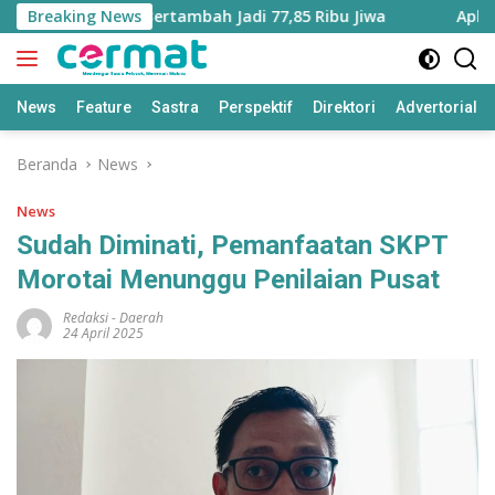
Langsung
 Maluku Utara Bertambah Jadi 77,85 Ribu Jiwa
Breaking News
Aplikasi 
ke
konten
News
Feature
Sastra
Perspektif
Direktori
Advertorial
Beranda
News
News
Sudah Diminati, Pemanfaatan SKPT
Morotai Menunggu Penilaian Pusat
Redaksi
-
Daerah
24 April 2025