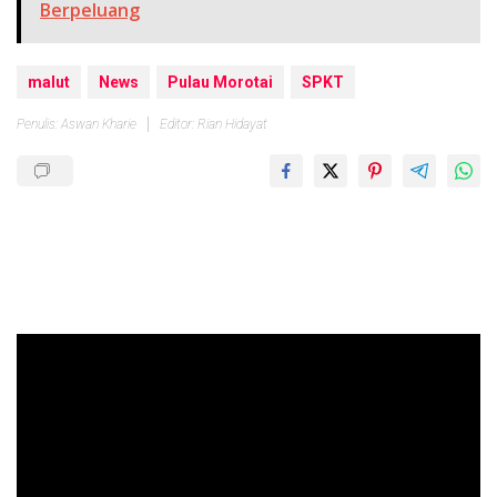
Berpeluang
malut
News
Pulau Morotai
SPKT
Penulis: Aswan Kharie
Editor: Rian Hidayat
Pemutar
Video