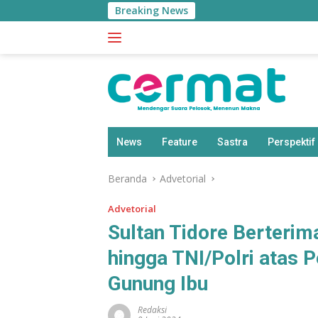
Langsung
Breaking News
ke
konten
News
Feature
Sastra
Perspektif
Beranda
Advetorial
Advetorial
Sultan Tidore Berteri
hingga TNI/Polri atas
Gunung Ibu
Redaksi