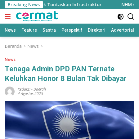
Langsung
 Triliun untuk Tuntaskan Infrastruktur
Breaking News
NHM Gandeng M
ke
konten
News
Feature
Sastra
Perspektif
Direktori
Advertorial
Beranda
News
News
Tenaga Admin DPD PAN Ternate
Keluhkan Honor 8 Bulan Tak Dibayar
Redaksi
-
Daerah
4 Agustus 2025