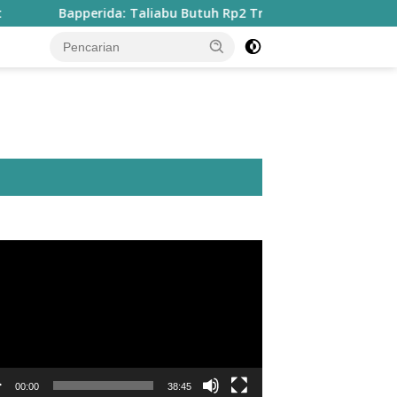
pperida: Taliabu Butuh Rp2 Triliun untuk Tuntaskan Infrastruk
utar
o
00:00
38:45