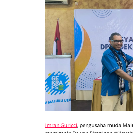
Imran Guricci
, pengusaha muda Maluk