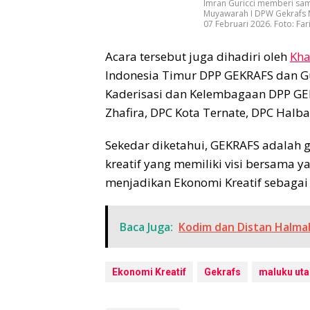
Imran Guricci memberi sam
Muyawarah I DPW Gekrafs M
07 Februari 2026. Foto: Fa
Acara tersebut juga dihadiri oleh
Kha
Indonesia Timur DPP GEKRAFS dan Gus
Kaderisasi dan Kelembagaan DPP GE
Zhafira, DPC Kota Ternate, DPC Halb
Sekedar diketahui, GEKRAFS adalah 
kreatif yang memiliki visi bersama ya
menjadikan Ekonomi Kreatif sebagai
Baca Juga:
Kodim dan Distan Halma
Ekonomi Kreatif
Gekrafs
maluku uta