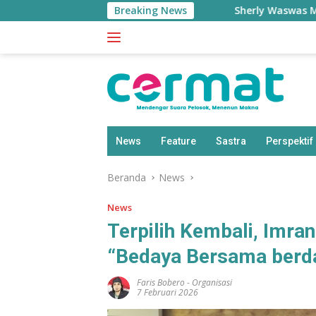
Langsung
Breaking News
Sherly Waswas Malut Kehila
ke
konten
News
Feature
Sastra
Perspektif
Beranda
News
News
Terpilih Kembali, Imra
“Bedaya Bersama ber
Faris Bobero
-
Organisasi
7 Februari 2026