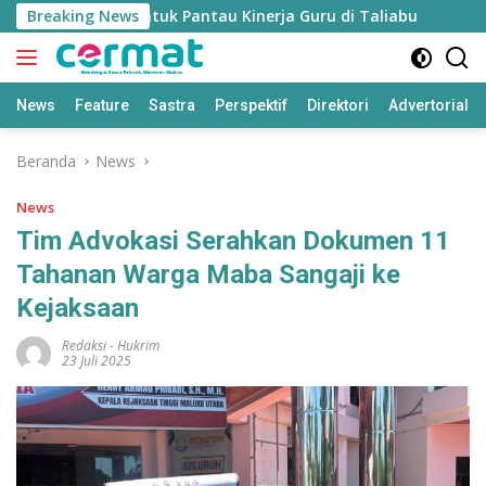
Langsung
n’ Disiapkan untuk Pantau Kinerja Guru di Taliabu
Breaking News
Disd
ke
konten
News
Feature
Sastra
Perspektif
Direktori
Advertorial
Beranda
News
News
Tim Advokasi Serahkan Dokumen 11
Tahanan Warga Maba Sangaji ke
Kejaksaan
Redaksi
-
Hukrim
23 Juli 2025