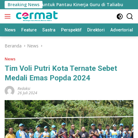
Langsung
ikan’ Disiapkan untuk Pantau Kinerja Guru di Taliabu
Breaking News
Di
ke
konten
News
Feature
Sastra
Perspektif
Direktori
Advertorial
Beranda
News
News
Tim Voli Putri Kota Ternate Sebet
Medali Emas Popda 2024
Redaksi
26 Juli 2024