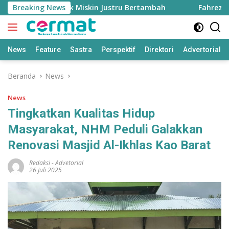
Langsung
ggi, Penduduk Miskin Justru Bertambah
Breaking News
Fahreza Ogah
ke
konten
News
Feature
Sastra
Perspektif
Direktori
Advertorial
Beranda
News
News
Tingkatkan Kualitas Hidup
Masyarakat, NHM Peduli Galakkan
Renovasi Masjid Al-Ikhlas Kao Barat
Redaksi
-
Advetorial
26 Juli 2025