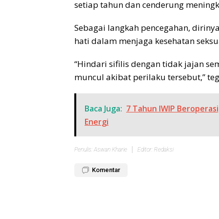
setiap tahun dan cenderung meningka
Sebagai langkah pencegahan, diriny
hati dalam menjaga kesehatan seksu
“Hindari sifilis dengan tidak jajan s
muncul akibat perilaku tersebut,” te
Baca Juga:
7 Tahun IWIP Beroperasi
Energi
Penulis: Aswan Kharie
Editor: Redaksi
Komentar