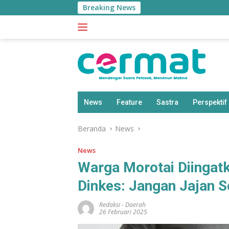
Langsung
Breaking News
ke
konten
News
Feature
Sastra
Perspektif
Beranda
News
News
Warga Morotai Diingatka
Dinkes: Jangan Jajan 
Redaksi
-
Daerah
26 Februari 2025