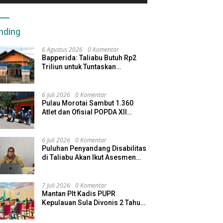
nding
6 Agustus 2026
0 Komentar
Bapperida: Taliabu Butuh Rp2
Triliun untuk Tuntaskan
Infrastruktur
6 Juli 2026
0 Komentar
Pulau Morotai Sambut 1.360
Atlet dan Ofisial POPDA XII
Maluku Utara
6 Juli 2026
0 Komentar
Puluhan Penyandang Disabilitas
di Taliabu Akan Ikut Asesmen
dari Kemensos
7 Juli 2026
0 Komentar
Mantan Plt Kadis PUPR
Kepulauan Sula Divonis 2 Tahun
Penjara, Direktur CV SBU
Dihukum 4 Tahun