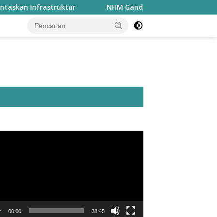
 Infrastruktur
NHM Gandeng MGEI-SC UNG Bahas Peran
utar
o
00:00
38:45