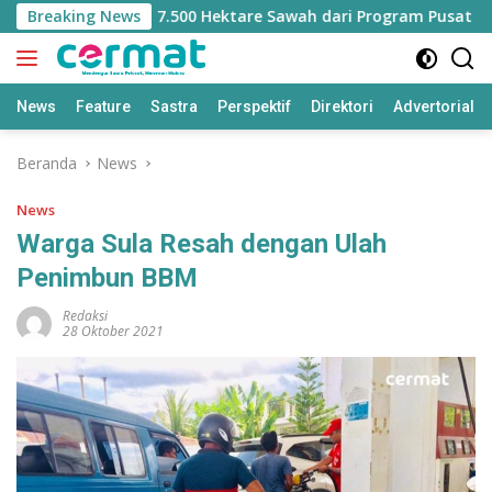
Langsung
hilangan Jatah 7.500 Hektare Sawah dari Program Pusat
Breaking News
ke
konten
News
Feature
Sastra
Perspektif
Direktori
Advertorial
Beranda
News
News
Warga Sula Resah dengan Ulah
Penimbun BBM
Redaksi
28 Oktober 2021