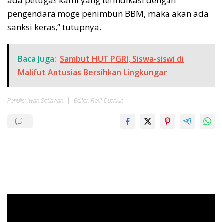
ada petugas kami yang terindikasi dengan
pengendara moge penimbun BBM, maka akan ada
sanksi keras,” tutupnya.
Baca Juga:
Sambut HUT PGRI, Siswa-siswi di
Malifut Antusias Bersihkan Lingkungan
Penulis: Iwan Setiawan
Editor: Rajif Duchlun
Pemutar
Video