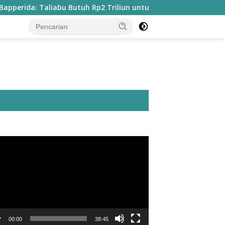
: Taliabu Butuh Rp2 Triliun untuk Tuntaskan Infrastruktur
utar
o
00:00
38:45