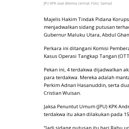
JPU KPK saat ditemui cermat. Foto: Samsul
Majelis Hakim Tindak Pidana Korupsi
menjadwalkan sidang putusan terha
Gubernur Maluku Utara, Abdul Ghani
Perkara ini ditangani Komisi Pembe
Kasus Operasi Tangkap Tangan (OTT
Pekan ini, 4 terdakwa dijadwalkan a
para terdakwa. Mereka adalah mant
Perkim Adnan Hasanuddin, serta dua
Cristian Wuisan.
Jaksa Penuntut Umum (JPU) KPK And
terdakwa itu akan dilakukan pada 15
“Jadi sidang putusan itu hari Rabu u