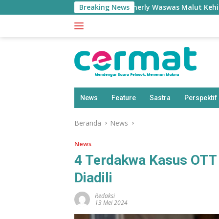
Langsung
Breaking News
Sherly Waswas Malut Kehilangan Ja
ke
konten
News
Feature
Sastra
Perspektif
Beranda
News
News
4 Terdakwa Kasus OTT 
Diadili
Redaksi
13 Mei 2024