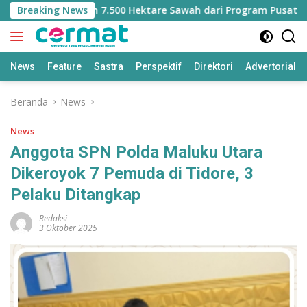
Langsung
hilangan Jatah 7.500 Hektare Sawah dari Program Pusat
Breaking News
ke
konten
News
Feature
Sastra
Perspektif
Direktori
Advertorial
Beranda
News
News
Anggota SPN Polda Maluku Utara
Dikeroyok 7 Pemuda di Tidore, 3
Pelaku Ditangkap
Redaksi
3 Oktober 2025