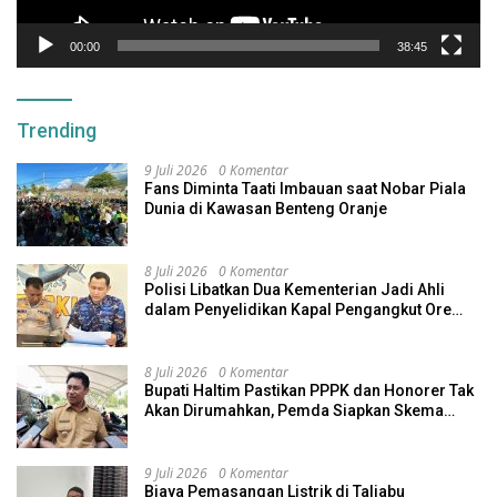
00:00
38:45
Trending
9 Juli 2026
0 Komentar
Fans Diminta Taati Imbauan saat Nobar Piala
Dunia di Kawasan Benteng Oranje
8 Juli 2026
0 Komentar
Polisi Libatkan Dua Kementerian Jadi Ahli
dalam Penyelidikan Kapal Pengangkut Ore
Nikel Tenggelam di Halteng
8 Juli 2026
0 Komentar
Bupati Haltim Pastikan PPPK dan Honorer Tak
Akan Dirumahkan, Pemda Siapkan Skema
Alternatif
9 Juli 2026
0 Komentar
Biaya Pemasangan Listrik di Taliabu