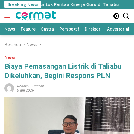
Langsung
kan’ Disiapkan untuk Pantau Kinerja Guru di Taliabu
Breaking News
Dis
ke
konten
News
Feature
Sastra
Perspektif
Direktori
Advertorial
Beranda
News
News
Biaya Pemasangan Listrik di Taliabu
Dikeluhkan, Begini Respons PLN
Redaksi
-
Daerah
9 Juli 2026