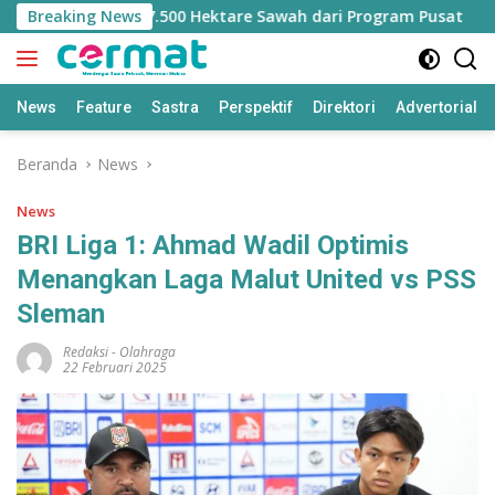
Langsung
angan Jatah 7.500 Hektare Sawah dari Program Pusat
Breaking News
ke
konten
News
Feature
Sastra
Perspektif
Direktori
Advertorial
Beranda
News
News
BRI Liga 1: Ahmad Wadil Optimis
Menangkan Laga Malut United vs PSS
Sleman
Redaksi
-
Olahraga
22 Februari 2025