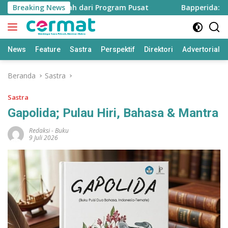
Langsung
e Sawah dari Program Pusat
Breaking News
Bapperida: Taliabu Butuh 
ke
konten
News
Feature
Sastra
Perspektif
Direktori
Advertorial
Beranda
Sastra
Sastra
Gapolida; Pulau Hiri, Bahasa & Mantra
Redaksi
-
Buku
9 Juli 2026