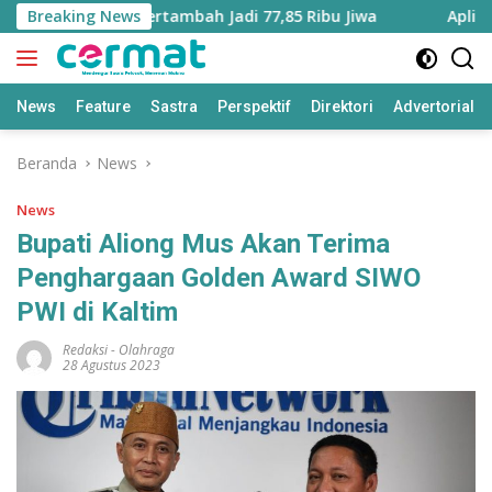
Langsung
Maluku Utara Bertambah Jadi 77,85 Ribu Jiwa
Breaking News
Aplikasi ‘
ke
konten
News
Feature
Sastra
Perspektif
Direktori
Advertorial
Beranda
News
News
Bupati Aliong Mus Akan Terima
Penghargaan Golden Award SIWO
PWI di Kaltim
Redaksi
-
Olahraga
28 Agustus 2023