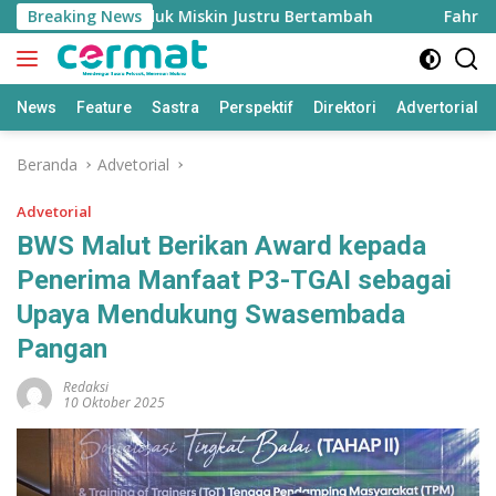
Langsung
ggi, Penduduk Miskin Justru Bertambah
Breaking News
Fahreza Ogah
ke
konten
News
Feature
Sastra
Perspektif
Direktori
Advertorial
Beranda
Advetorial
Advetorial
BWS Malut Berikan Award kepada
Penerima Manfaat P3-TGAI sebagai
Upaya Mendukung Swasembada
Pangan
Redaksi
10 Oktober 2025